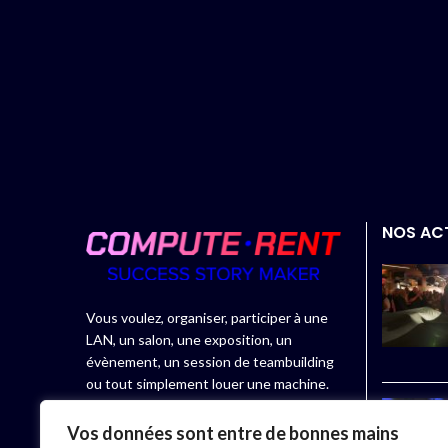
NOS AC
Vous voulez, organiser, participer à une
LAN, un salon, une exposition, un
évènement, un session de teambuilding
ou tout simplement louer une machine.
Compute.rent, spécialiste de la location
Vos données sont entre de bonnes mains
de matériel informatique, vous propose