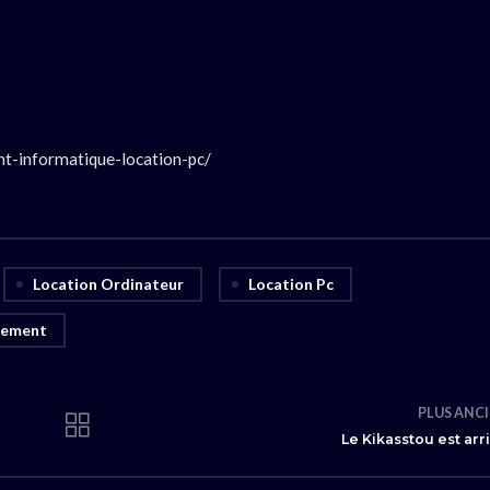
nt-informatique-location-pc/
Location Ordinateur
Location Pc
nement
PLUS ANC
Le Kikasstou est arr