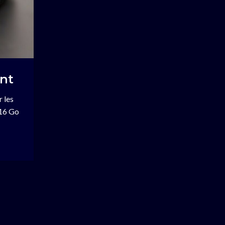
nt
r les
16 Go
ÉVÉNEMENT
Partenariat Sportcube 
Computerent
Nous sommes fiers de vous annoncer notre parte
avec Sportcube !
DÉCOUVRIR