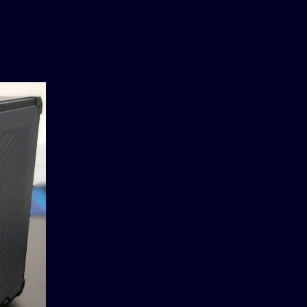
20
JAN