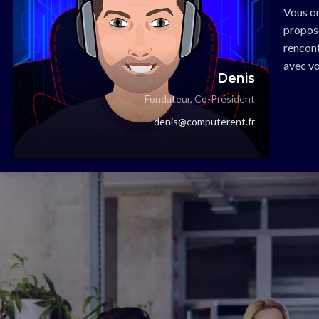
Vous or
propose
rencont
avec vo
Denis
Fondateur, Co-Président
denis@computerent.fr