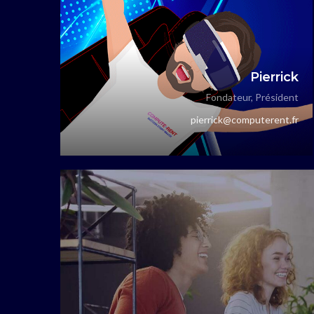
Pierrick
Fondateur, Président
pierrick@computerent.fr