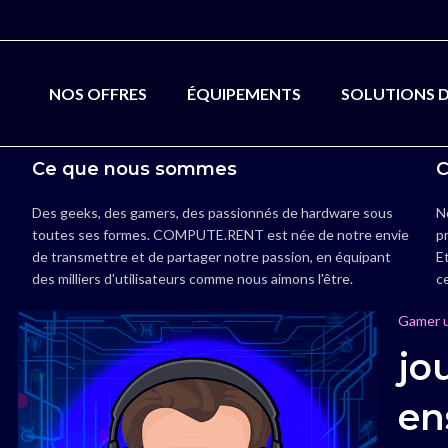
NOS OFFRES
ÉQUIPEMENTS
SOLUTIONS 
Ce que nous sommes
C
Des geeks, des gamers, des passionnés de hardware sous
N
toutes ses formes. COMPUTE.RENT est née de notre envie
pr
de transmettre et de partager notre passion, en équipant
Et
des milliers d'utilisateurs comme nous aimons l'être.
c
Gamer u
jo
en