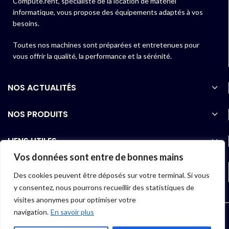
Compute.rent, spécialiste de la location de matériel
informatique, vous propose des équipements adaptés à vos
besoins.
Toutes nos machines sont préparées et entretenues pour
vous offrir la qualité, la performance et la sérénité.
NOS ACTUALITÉS
NOS PRODUITS
LIENS UTILES
Vos données sont entre de bonnes mains
06 40 97 01 07
Des cookies peuvent être déposés sur votre terminal. Si vous
y consentez, nous pourrons recueillir des statistiques de
visites anonymes pour optimiser votre
navigation.
En savoir plus
2022 COMPUTE.RENT |
Conception et réalisation : SUKIBI & Co