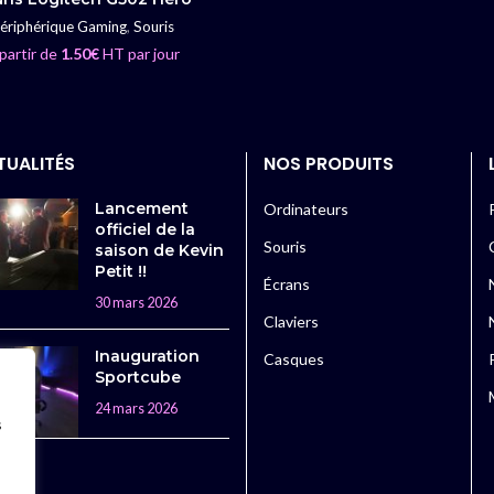
LIRE LA SUITE
ériphérique Gaming
,
Souris
partir de
1.50
€
HT par jour
TUALITÉS
NOS PRODUITS
Lancement
Ordinateurs
officiel de la
Souris
saison de Kevin
Petit !!
Écrans
30 mars 2026
Claviers
Inauguration
Casques
Sportcube
24 mars 2026
s