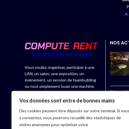
P
A 
NOS AC
Vous voulez, organiser, participer à une
LAN, un salon, une exposition, un
évènement, un session de teambuilding
ou tout simplement louer une machine.
Compute.rent, spécialiste de la location
Vos données sont entre de bonnes mains
de matériel informatique, vous propose
Des cookies peuvent être déposés sur votre terminal. Si vou
des équipements adaptés à vos besoins.
y consentez, nous pourrons recueillir des statistiques de
Toutes nos machines sont préparées et
visites anonymes pour optimiser votre