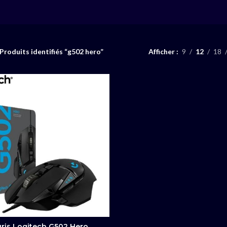
Produits identifiés “g502 hero”
Afficher
9
12
18
ris Logitech G502 Hero