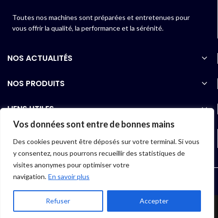
Toutes nos machines sont préparées et entretenues pour
vous offrir la qualité, la performance et la sérénité.
NOS ACTUALITÉS
NOS PRODUITS
LIENS UTILES
Vos données sont entre de bonnes mains
06 40 97 01 07
Des cookies peuvent être déposés sur votre terminal. Si vous
y consentez, nous pourrons recueillir des statistiques de
visites anonymes pour optimiser votre
navigation.
En savoir plus
2022 COMPUTE.RENT |
Conception et réalisation : SUKIBI & Co
Refuser
Accepter
Boutique
Mon compte
Menu
Accueil
Actualités