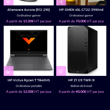
Alienware Aurora (R12-295)
HP OMEN 45L GT22-3990nd
Ordinateur gamer
Ordinateur gamer
A partir de
15.00
€
HT par jour
A partir de
70.00
€
HT par jour
HP Victus Ryzen 7 7840HS
HP Z1 G9 TWR i9
Ordinateur portable
Station de travail
A partir de
12.00
€
HT par jour
A partir de
40.00
€
HT par jour