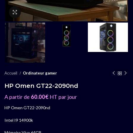
Agrandir
Accueil
Ordinateur gamer
HP Omen GT22-2090nd
A partir de
60.00
€
HT par jour
HP Omen GT22-2090nd
Intel I9 14900k
Mémoire Vive 64GB