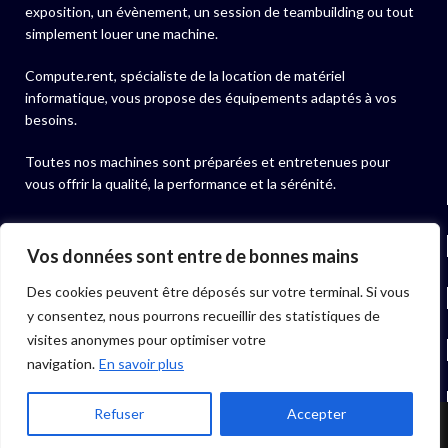
exposition, un évènement, un session de teambuilding ou tout
simplement louer une machine.
Compute.rent, spécialiste de la location de matériel
informatique, vous propose des équipements adaptés à vos
besoins.
Toutes nos machines sont préparées et entretenues pour
vous offrir la qualité, la performance et la sérénité.
NOS ACTUALITÉS
Vos données sont entre de bonnes mains
Des cookies peuvent être déposés sur votre terminal. Si vous
NOS PRODUITS
y consentez, nous pourrons recueillir des statistiques de
visites anonymes pour optimiser votre
LIENS UTILES
navigation.
En savoir plus
06 40 97 01 07
Refuser
Accepter
Boutique
Filtres
Mon compte
Menu
Accueil