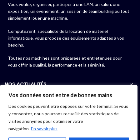
Vous voulez, organiser, participer à une LAN, un salon, une
exposition, un évènement, un session de teambuilding ou tout
simplement louer une machine.
Compute.rent, spécialiste de la location de matériel
informatique, vous propose des équipements adaptés à vos
besoins.
Toutes nos machines sont préparées et entretenues pour
vous offrir la qualité, la performance et la sérénité.
NOS ACTUALITÉS
Vos données sont entre de bonnes mains
NOS PRODUITS
Des cookies peuvent être déposés sur votre terminal. Si vous
y consentez, nous pourrons recueillir des statistiques de
LIENS UTILES
visites anonymes pour optimiser votre
navigation.
En savoir plus
06 40 97 01 07