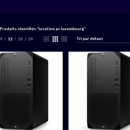
Produits identifiés “location pc luxembourg”
9
12
18
24