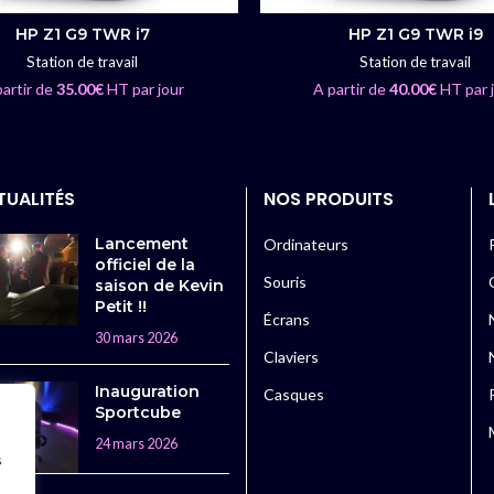
HP Z1 G9 TWR i7
HP Z1 G9 TWR i9
LIRE LA SUITE
LIRE LA SUITE
Station de travail
Station de travail
partir de
35.00
€
HT par jour
A partir de
40.00
€
HT par 
TUALITÉS
NOS PRODUITS
Lancement
Ordinateurs
officiel de la
Souris
saison de Kevin
Petit !!
Écrans
30 mars 2026
Claviers
Inauguration
Casques
Sportcube
24 mars 2026
s