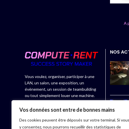
A 
NOS AC
Vous voulez, organiser, participer à une
LAN, un salon, une exposition, un
évènement, un session de teambuilding
ou tout simplement louer une machine.
Compute.rent, spécialiste de la location
Vos données sont entre de bonnes mains
de matériel informatique, vous propose
Des cookies peuvent être déposés sur votre terminal. Si vou
des équipements adaptés à vos besoins.
y consentez, nous pourrons recueillir des statistiques de