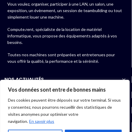
Vous voulez, organiser, participer à une LAN, un salon, une
exposition, un évènement, un session de teambuilding ou tout
simplement louer une machine.
Compute.rent, spécialiste de la location de matériel
informatique, vous propose des équipements adaptés à vos
besoins.
Toutes nos machines sont préparées et entretenues pour
vous offrir la qualité, la performance et la sérénité.
NOS ACTUALITÉS
Vos données sont entre de bonnes mains
NOS PRODUITS
Des cookies peuvent être déposés sur votre terminal. Si vous
y consentez, nous pourrons recueillir des statistiques de
LIENS UTILES
visites anonymes pour optimiser votre
navigation.
En savoir plus
06 40 97 01 07