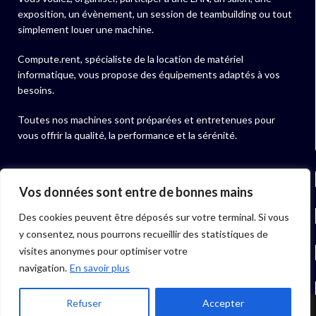
exposition, un évènement, un session de teambuilding ou tout
simplement louer une machine.
Compute.rent, spécialiste de la location de matériel
informatique, vous propose des équipements adaptés à vos
besoins.
Toutes nos machines sont préparées et entretenues pour
vous offrir la qualité, la performance et la sérénité.
NOS ACTUALITÉS
Vos données sont entre de bonnes mains
NOS PRODUITS
Des cookies peuvent être déposés sur votre terminal. Si vous
y consentez, nous pourrons recueillir des statistiques de
LIENS UTILES
visites anonymes pour optimiser votre
navigation.
En savoir plus
06 40 97 01 07
Refuser
Accepter