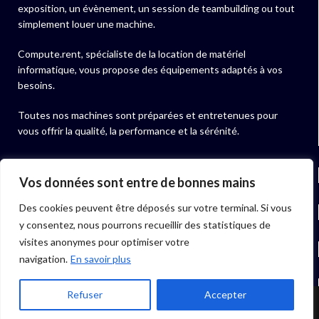
exposition, un évènement, un session de teambuilding ou tout
simplement louer une machine.
Compute.rent, spécialiste de la location de matériel
informatique, vous propose des équipements adaptés à vos
besoins.
Toutes nos machines sont préparées et entretenues pour
vous offrir la qualité, la performance et la sérénité.
NOS ACTUALITÉS
Vos données sont entre de bonnes mains
Des cookies peuvent être déposés sur votre terminal. Si vous
NOS PRODUITS
y consentez, nous pourrons recueillir des statistiques de
visites anonymes pour optimiser votre
LIENS UTILES
navigation.
En savoir plus
06 40 97 01 07
Refuser
Accepter
Boutique
Filtres
Mon compte
Menu
Accueil